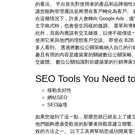
的看法。 平台首先對使用者的產品和品牌個性進行培
讓您能夠管理通訊並將潛在客戶轉化為客戶。 
在這種情況下，許多人會轉向 Google Ads，
文字格式時，也會發生同樣的微調。 選單和導航的
此外，頁面內應該有交叉鏈接，以便不能僅從一處訪問子
使用它來與他們的理想客戶交談。 即使在 B2
多人看到。 透過將數位公關策略納入自己的行
趣且有用的內容是建築業的關鍵數位公關策略。
交媒體。 數位公關知識對於建築業的行銷專家
SEO Tools You Need 
移動友好性
網站SEO
SEO論壇
如果您做到了這一點，那麼您就已經走上了建立
他們能夠透過受歡迎的影響者與觀眾建立聯繫。
效的方法之一。 以下工具將幫助您成功開展電