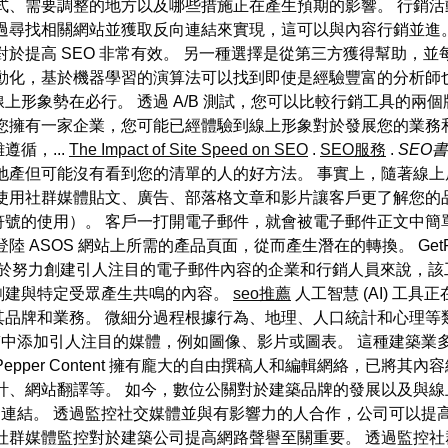
式、需要調整的地方以及哪些措施正在產生預期的影響。 行銷
過尋找相關網站並獲取反向連結來實現，這可以與內容行銷並進
對於提高 SEO 非常有效。 另一種選擇是從第三方獲得幫助，
動化，基於機器學習的演算法可以找到即使是經驗豐富的分析師
形象勢在必行。 透過 A/B 測試，您可以比較行銷工具的兩
果您擁有一家企業，您可能已經體驗到線上形象對於發展您的業務
循，...
The Impact of Site Speed on SEO
.
SEO服務
.
SEO
地產但可能沒有看到您的清單的人的好方法。 事實上，隨著線
使用社群媒體貼文、廣告、部落格文章和影片讓客戶更了解您的品牌
符號的使用）。 客戶一打開電子郵件，就會被電子郵件正文中簡
ASOS 網站上所需的產品頁面，從而產生潛在的轉換。 GetRe
術。 對於努力創建引人注目的電子郵件內容的企業和行銷人員來說，
創建與特定受眾產生共鳴的內容。
seo推薦
人工智慧 (AI) 工
和業務。 微細分過程根據行為、地理、人口統計和心理等類別來區分
稿中添加引人注目的媒體，例如圖像、影片或圖表。 這種建築業
pper Content 擁有龐大的自由撰稿人和編輯網絡，已將
計、網站翻譯等。 如今，數位公關對於建築品牌的發展以及與線
獲得良好的反向連結。 透過監控社交媒體並與有影響力的人合作，公司可
社群媒體監控對於建築公司提高網路聲譽至關重要。 透過監控社群