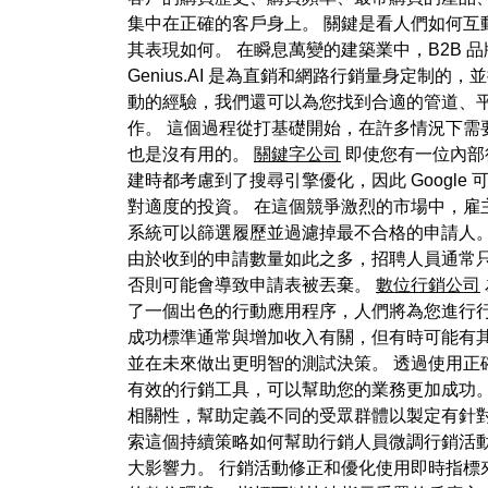
集中在正確的客戶身上。 關鍵是看人們如何互
其表現如何。 在瞬息萬變的建築業中，B2B
Genius.AI 是為直銷和網路行銷量身定
動的經驗，我們還可以為您找到合適的管道、
作。 這個過程從打基礎開始，在許多情況下需
也是沒有用的。
關鍵字公司
即使您有一位內部
建時都考慮到了搜尋引擎優化，因此 Googl
對適度的投資。 在這個競爭激烈的市場中，雇主每個
系統可以篩選履歷並過濾掉最不合格的申請人
由於收到的申請數量如此之多，招聘人員通常只
否則可能會導致申請表被丟棄。
數位行銷公司
了一個出色的行動應用程序，人們將為您進行行銷
成功標準通常與增加收入有關，但有時可能有其
並在未來做出更明智的測試決策。 透過使用正
有效的行銷工具，可以幫助您的業務更加成功。
相關性，幫助定義不同的受眾群體以製定有針對
索這個持續策略如何幫助行銷人員微調行銷活
大影響力。 行銷活動修正和優化使用即時指標