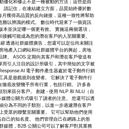
活動優化和修正不是一種被動的方法；這些是由
。 請記住，在連結建立方面，品質始終優於數
並每月獲得高品質的反向鏈接，這種一致性將幫助
也難以辨識的模式。 數位時代迎來了一個資訊
個版本並決定哪一個更有效。 實施這兩個選項，
和接觸可能成為您的潛在客戶的人至關重要。
書籍
透過社群媒體廣告，您還可以定位尚未關注
上房地產入口網站和社群媒體平台的興起，房地
。 ASOS 定期向其客戶和潛在客戶發送有
單而引人注目的設計所吸引，其中簡短的文字被
sponse AI 電子郵件產生器處於電子郵件行銷
該工具是遊戲規則改變者。 它解決了電子郵件行
具正在徹底改變幾乎所有行業，包括行銷。 許多各
客戶。 創建 - 使用 NLP 和 NLU（自
多媒體公關方式吸引了讀者的注意。 您還可以透
其內容細分為不同的子類別，以進一步過濾潛在客戶
上受眾的聯繫至關重要。 它可以幫助他們使用
以提高自己的知名度。 他們管理自己在網路上的形
媒體，B2B 公關公司可以了解客戶對其業務