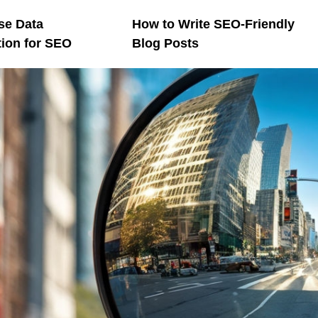
se Data
How to Write SEO-Friendly
tion for SEO
Blog Posts