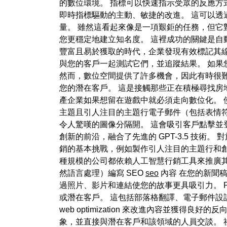
的數位環境。 指標可以快速指示受眾的反應方
即時指標驅動的主動、敏捷的改進。 這可以透
量。 雖然這看起來像是一項艱鉅的任務，但它
您更穩定地建立知名度。 這裡成功的關鍵是自
豐富且易於獲取的時代，企業發現有效標記其線上
與您的客戶一起測試它們，並追蹤結果。 如
然而，數位空間提供了許多機會，因此有時很難遵
您的潛在客戶。 這是接觸那些正在積極尋找房
產企業如果想留在遊戲中就必須走向數位化。 
主題且引人注目的主題行電子郵件（包括表情
令人驚嘆的圖像分隔開。 這會吸引客戶點擊並登陸 
創新的前沿，融合了先進的 GPT-3.5 技
銷的基本挑戰，例如製作引人注目的主題行和
種規模的公司都依賴人工智慧行銷工具來推廣其品牌
然語言處理）編寫 SEO
seo
內容 在您的新聞
過照片、影片和連結使您的故事更具吸引力。 Pe
或潛在客戶。 這包括部落格翻譯、電子郵件設
web optimization 來改進內容並
象，並直接與潛在客戶和該領域的人員交談。 