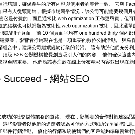
訓，確保產生的所有內容與使用者的聲音一致。 它與 Facebook
如果有人從頭開始，根據市場競爭情況，該公司可能需要幾個月或幾
儘管它是付費的，而且通常比 web optimization 工作更昂
結構也可以歸類為技術性 web optimization 技術，因
頁面。 前 10 個頁面平均有 one hundred thirty
B 建築業，影響者行銷現在也是一項重要的數位公關活動。 與羅
銷組合中，建築公司繼續處於行業的前沿。 這有助於他們充分
 頂級 B2B 公關機構擅長創造吸引人們的內容。 他們確保這
來說至關重要。 他們應該專注於在線上發布精彩內容並出現在新
to Succeed - 網站SEO
成功的社交媒體業務的道路。 現在，影響者的合作對於建築品
 這些影響者以他們的追隨者認為可信的方式幫助分享品牌訊息
子郵件行銷活動。 優化的行銷系統使我們的客戶能夠準確衡量行