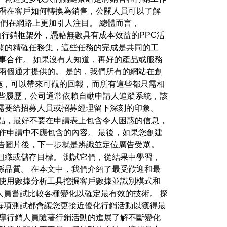
及潛在客戶如何轉換為銷售，公關人員可以了解
他們在網路上更加引人注目。 總體而言，
元的行銷框架外，憑藉無數具有成本效益的PPC活
關的精確任務集，這些任務的完成是共同的工
事合作。 如果沒有人知道，再好的產品或服務
兩個通才提供的。 是的，我們所有的網站在創
實施，可以帶來可觀的回報，而所有這些都只需相
了處理這些履歷，公司通常依賴自動申請人追蹤系統，該
需要給招募人員或招募經理留下深刻的印象。
一點，最好不要在申請表上包含令人困惑的信息，
作申請中不應包含的內容。 最後，如果您創建
傳廣告圖片後，下一步就是辨識並定位廣告受眾。
組織或儲存目標。 測試它們，從結果中學習，
係品質。 在本文中，我們介紹了最受歡迎和最
 使用數據分析工具挖掘客戶數據並識別模式和
人員嘗試比較各種變化以確定最有效的技術。 探
每項測試都會讓您更接近優化行銷活動以獲得最
指導行銷人員隨著行銷活動的進展了解不斷變化