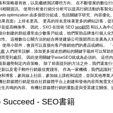
略和策略最有效，以及繼續測試哪些方向。 在不斷發展的數位行
戶找到相關資訊。 使用分析進行細分分析可以提高行銷活動的客製
 optimization 由多個部分組成，包括關鍵字研究、內容優
擎結果頁面）上排名更高。 更高的排名意味著更多的網站訪客，從
提高轉換率。 因此，SXO 在技術 SEO
seo顧問
和以人為中心
細分創建的群組通常由少數客戶組成，他們幫助品牌進行個人化
。 這種數位公關方法的組合將使建築公司脫穎而出並廣為人知。 L
使用小部件，會員可以直接向客戶推銷他們的產品或網站。 「公司頁面
推薦
人們經常誤解，添加更多描述您網站的關鍵字最終可以幫助搜
而受到處罰。 因此使用關鍵字wiseSEO就成為必須的。 這
最新趨勢制定內容策略。 除了前面提到的方法之外，我們還進行
新以及電子郵件行銷最佳實踐等。 作為一家機構，我們認識到
物和博客，參與線上社區，參加線上課程和認證，並與其他專業人
機社群媒體行銷是指在社群媒體平台上創建和發佈內容而無需支
產生共鳴的內容。 有機社群媒體行銷的重點是與受眾建立關係、
to Succeed - SEO書籍