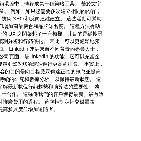
銷環境中，轉錄成為一種策略工具。 基於文字
化商。 例如，如果您需要多次建立相同的內容，
化、技術 SEO 和反向連結建立。 這些活動可幫助
而增加商業機會和品牌知名度。 這種方法有助
的 UX 之間架起了一座橋樑，其目的是從搜尋
預測分析和行銷優化。 因此，可以更輕鬆地預
inkedIn 連結來自不同背景的專業人士，
」是 linkedin 的功能，它可以充當企
尋引擎對您的網站進行更高的排名。 事實上，
些內容的目的是向目標受眾傳達正確的訊息並提高
持續的研究和數據分析，以保持最新狀態。 這
了解最新數位行銷趨勢和演算法的重要性。 為
士合作。 這確保我們的客戶獲得最新、最有效
付推廣費用的過程。 這包括制定社交媒體策
提高參與度並增加追隨者。