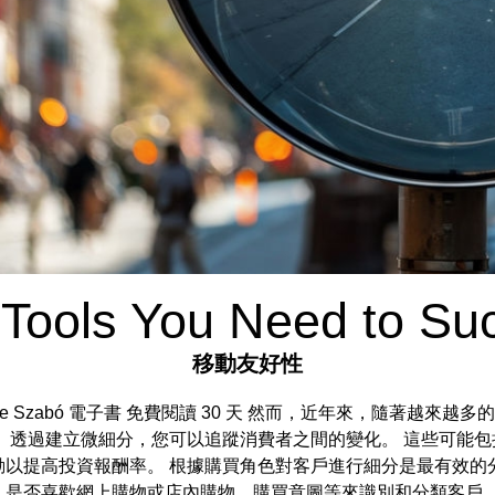
Tools You Need to Su
移動友好性
作者：levente Szabó 電子書 免費閱讀 30 天 然而，近年來，
 透過建立微細分，您可以追蹤消費者之間的變化。 這些可能
以提高投資報酬率。 根據購買角色對客戶進行細分是最有效的
、是否喜歡網上購物或店內購物、購買意圖等來識別和分類客戶。