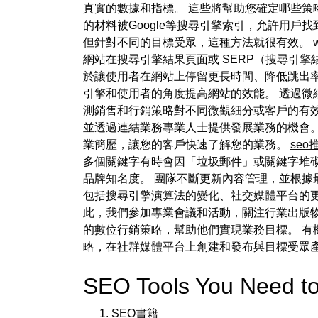
真實的數據和指標。 這些將幫助您確定哪些策
的材料被Google等搜尋引擎索引，允許用
但針對不同的目標受眾，這種方法就很有效。 web
網站在搜尋引擎結果頁面或 SERP（搜尋引
於讓使用者在網站上停留更長時間、降低跳出率並
引擎和使用者的角度提高網站的效能。 透過微
測銷售和行銷策略對不同微觀細分或客戶的有效性
並透過連結業務專業人士提供發展業務的機會。 
業簡歷，讓您的客戶快速了解您的業務。
seo
多個關鍵字有時會因「垃圾郵件」或關鍵字堆砌
品牌知名度。 團隊不斷更新內容管理，並根據
包括搜尋引擎演算法的變化、社交媒體平台的更
此，我們參加專業會議和活動，關注行業出版
的數位行銷策略，幫助他們實現業務目標。 有
略，在社群媒體平台上創建和發布與目標受眾
SEO Tools You Need 
SEO書籍