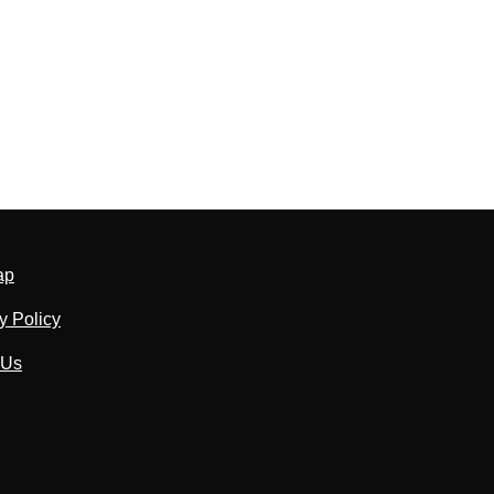
ap
y Policy
 Us