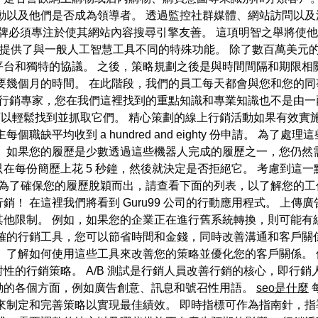
動以及他們是否成為領導者。 透過監控社群媒體、網站訪問以
 品牌必須專注於使其網站內容搜尋引擎友善。 這項明智之舉將使
制的，並提供了與一般人工智慧工具不同的特殊功能。 除了數百萬美
平台和獨特的協議。 之後，策略規劃之後是與時間間隔和期限相
要幾個月的時間。 在此階段，我們的員工每天都會與您和您的同
行銷專家，您在我們這裡找到的重點知識和專業知識也不是由一
e 可以輕鬆找到並抓取它們。 精心策劃的線上行銷活動如果有效
職缺平均收到 a hundred and eighty 份申請。 為
。 如果您的履歷是少數透過這些機器人完成的履歷之一，您仍然
在每份簡歷上花 5 秒鐘，然後就決定是否拒絕它。 考慮到這
為了確保您的履歷脫穎而出，請查看下面的列表，以了解您的工
！ 在這裡我們將看到 Guru99 公司的行動應用程式。 上
他限制。 例如，如果您的企業正在進行舊系統轉換，則可能有
確的行銷工具，您可以節省時間和金錢，同時改善溝通和客戶關
 了解如何使用這些工具來改善您的策略並優化您的客戶關係。
性的行銷策略。 A/B 測試是行銷人員改善行銷的核心，即行銷
動的各個方面，例如廣告創意、訊息和號召性用語。
seo是什麼
來制定和完善策略以實現最佳績效。 即時指標可作為指南針，